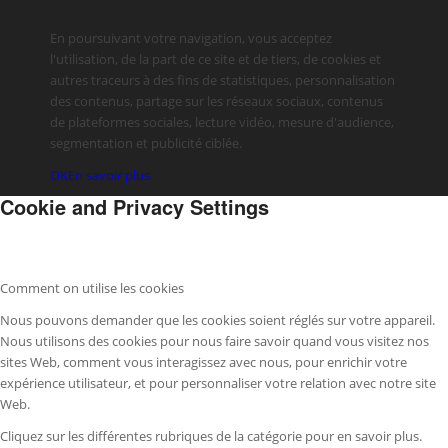
En poursuivant votre navigation, vous acceptez
l'utilisation, de la part de ce site et de tiers, de cookies et
autres traceurs à des fins de statistiques, personnalisation
des contenus, partage sur les réseaux sociaux, contenus
de plateformes sociales, lecture vidéo, mesure d'audience,
segmentation et publicité ciblée.
OK
En savoir plus
Cookie and Privacy Settings
Comment on utilise les cookies
Nous pouvons demander que les cookies soient réglés sur votre appareil.
Nous utilisons des cookies pour nous faire savoir quand vous visitez nos
sites Web, comment vous interagissez avec nous, pour enrichir votre
expérience utilisateur, et pour personnaliser votre relation avec notre site
Web.
Cliquez sur les différentes rubriques de la catégorie pour en savoir plus.