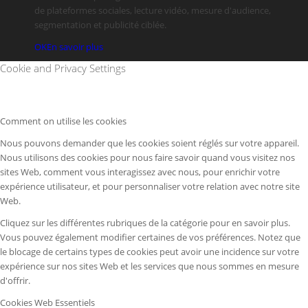
de plateformes sociales, lecture vidéo, mesure d'audience,
segmentation et publicité ciblée.
OK
En savoir plus
Cookie and Privacy Settings
Comment on utilise les cookies
Nous pouvons demander que les cookies soient réglés sur votre appareil.
Nous utilisons des cookies pour nous faire savoir quand vous visitez nos
sites Web, comment vous interagissez avec nous, pour enrichir votre
expérience utilisateur, et pour personnaliser votre relation avec notre site
Web.
Cliquez sur les différentes rubriques de la catégorie pour en savoir plus.
Vous pouvez également modifier certaines de vos préférences. Notez que
le blocage de certains types de cookies peut avoir une incidence sur votre
expérience sur nos sites Web et les services que nous sommes en mesure
d'offrir.
Cookies Web Essentiels