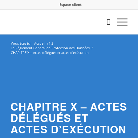
Espace client
Vous êtes ici :
Accueil
/
1
2
Le Règlement Général de Protection des Données
/
CHAPITRE X – Actes délégués et actes d’exécution
CHAPITRE X – ACTES
DÉLÉGUÉS ET
ACTES D’EXÉCUTION