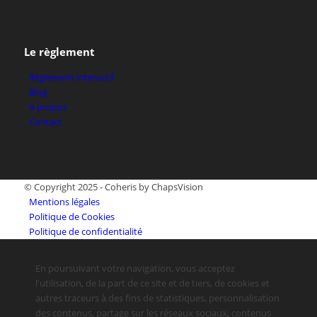
Le règlement
Règlement interactif
Blog
A propos
Contact
© Copyright 2025 - Coheris by ChapsVision
Mentions légales
Politique de Cookies
Politique de confidentialité
En poursuivant votre navigation, vous acceptez
l'utilisation, de la part de ce site et de tiers, de cookies et
autres traceurs à des fins de statistiques, personnalisation
des contenus, partage sur les réseaux sociaux, contenus