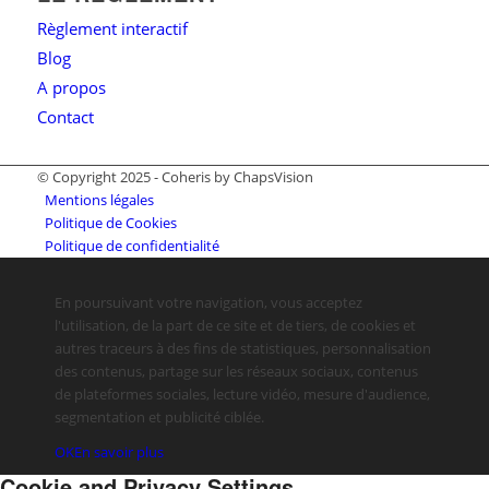
Règlement interactif
Blog
A propos
Contact
© Copyright 2025 - Coheris by ChapsVision
Mentions légales
Politique de Cookies
Politique de confidentialité
En poursuivant votre navigation, vous acceptez
l'utilisation, de la part de ce site et de tiers, de cookies et
autres traceurs à des fins de statistiques, personnalisation
des contenus, partage sur les réseaux sociaux, contenus
de plateformes sociales, lecture vidéo, mesure d'audience,
segmentation et publicité ciblée.
OK
En savoir plus
Cookie and Privacy Settings