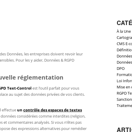
CAT
À la Une
Cartogr
CMS E-c
Définiti
des Données, les entreprises doivent revoir leur
Données
 sensibles. Pour les y aider, Données & RGPD
Données 
DPO
Formati
uvelle réglementation
Loi Info
Mise en 
RGPD Text-Control
est l’outil parfait pour vous
RGPD Te
place au sujet des données privées de vos clients.
Sanction
Traitem
l effectue
un
contrôle des espaces de textes
 données considérées comme interdites (religion,
tes et commentaires analysés. Si vous n’êtes pas
ART
opose des expressions alternatives pour remédier