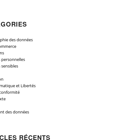
ÉGORIES
aphie des données
ommerce
ons
 personnelles
sensibles
on
rmatique et Libertés
conformité
xte
ent des données
ICLES RÉCENTS