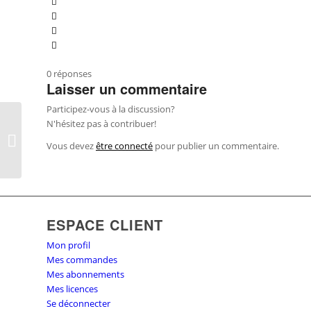
0
réponses
Laisser un commentaire
Participez-vous à la discussion?
Règlement Général de
N'hésitez pas à contribuer!
Protection des
Vous devez
être connecté
pour publier un commentaire.
Données : quelles
nouvelles obligations...
ESPACE CLIENT
Mon profil
Mes commandes
Mes abonnements
Mes licences
Se déconnecter