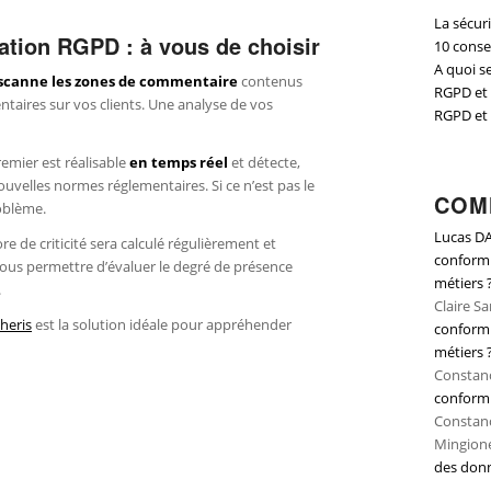
La sécur
cation RGPD : à vous de choisir
10 conse
A quoi s
scanne les zones de commentaire
contenus
RGPD et 
taires sur vos clients. Une analyse de vos
RGPD et 
mier est réalisable
en temps réel
et détecte,
uvelles normes réglementaires. Si ce n’est pas le
COM
roblème.
Lucas D
ore de criticité sera calculé régulièrement et
conformi
vous permettre d’évaluer le degré de présence
métiers 
.
Claire S
heris
est la solution idéale pour appréhender
conformi
métiers 
Constan
conformi
Constan
Mingion
des don