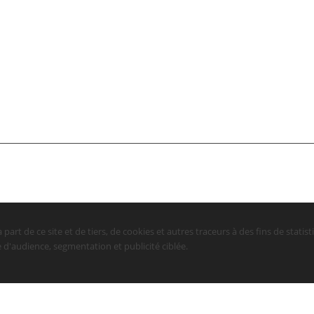
a part de ce site et de tiers, de cookies et autres traceurs à des fins de stat
 d'audience, segmentation et publicité ciblée.