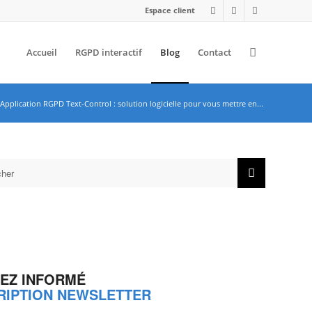
Espace client
Accueil
RGPD interactif
Blog
Contact
Application RGPD Text-Control : solution logicielle pour vous mettre en...
EZ INFORMÉ
RIPTION NEWSLETTER