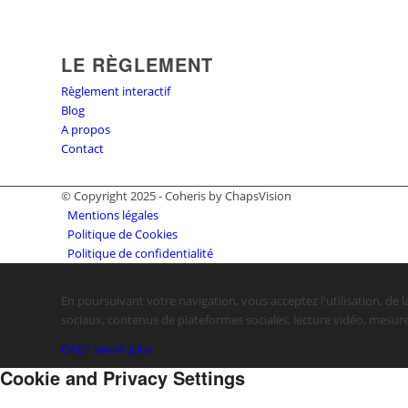
LE RÈGLEMENT
Règlement interactif
Blog
A propos
Contact
© Copyright 2025 - Coheris by ChapsVision
Mentions légales
Politique de Cookies
Politique de confidentialité
En poursuivant votre navigation, vous acceptez l'utilisation, de l
sociaux, contenus de plateformes sociales, lecture vidéo, mesure
OK
En savoir plus
Cookie and Privacy Settings