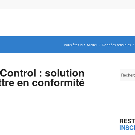
Vous êtes ici :
Accueil
/
Données sensibles
/
ontrol : solution
ttre en conformité
REST
INSC